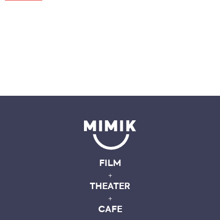
FILM
+
THEATER
+
CAFE