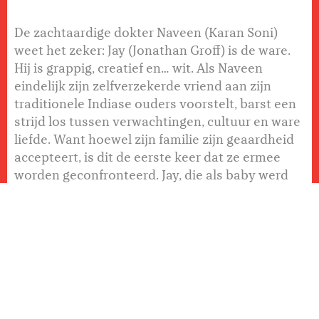
De zachtaardige dokter Naveen (Karan Soni)
weet het zeker: Jay (Jonathan Groff) is de ware.
Hij is grappig, creatief en... wit. Als Naveen
eindelijk zijn zelfverzekerde vriend aan zijn
traditionele Indiase ouders voorstelt, barst een
strijd los tussen verwachtingen, cultuur en ware
liefde. Want hoewel zijn familie zijn geaardheid
accepteert, is dit de eerste keer dat ze ermee
worden geconfronteerd. Jay, die als baby werd
geadopteerd door Indiase ouders, wil niets
liever dan samen met Naveen een grote
Bollywoodbruiloft. Maar hoe vier je liefde als
niemand het eens is over wat dat betekent?
DELEN