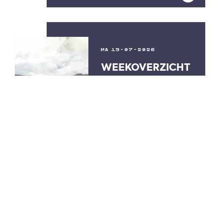
MA 13-07-2026
WEEKOVERZICHT
16 T/M 22 JULI
VORIGE PAGINA
...
1
2
3
110
VOLGENDE PAGINA