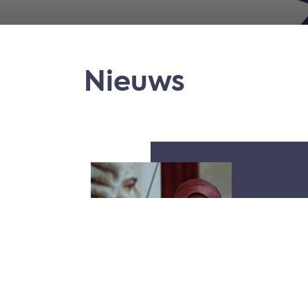
Nieuws
MA 03-
WEEK
T/M 1