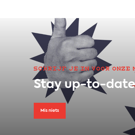
SCHRIJF JE IN VOOR ONZE
Stay up-to-dat
Mis niets