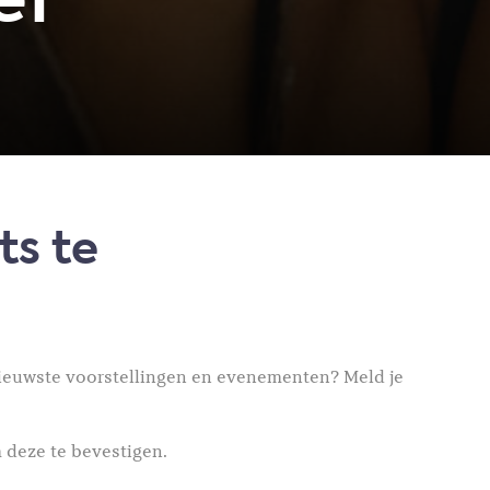
ef
ts te
 nieuwste voorstellingen en evenementen? Meld je
 deze te bevestigen.