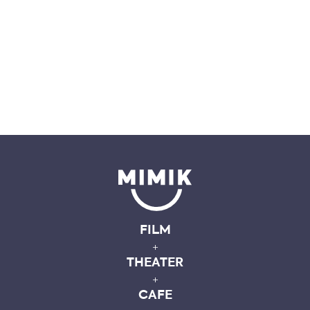
FILM
+
THEATER
+
CAFE