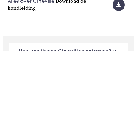
Download de
Alles over Cineville
handleiding
Hoe kan ik een Cinevillepas kopen?
Hoe kan ik online een kaartje kopen
met Cineville?
Kan ik voor andere
Cinevillepashouders reserveren?
Wanneer kan ik kaarten kopen met
Cineville?