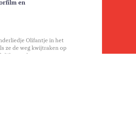
orfilm en
derliedje Olifantje in het
Als ze de weg kwijtraken op
delijk voor haar grote zus met
 maar alles lijkt wel mis te
niet alles zelf hoeft te doen.
DELEN
JAAR
2025