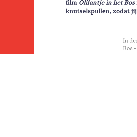
film
Olifantje in het Bos
knutselspullen, zodat jij
In de
Bos -
weg n
Down.
gaan.
Soms 
REGIE
MEIKEMINNE CLINCKSPOOR