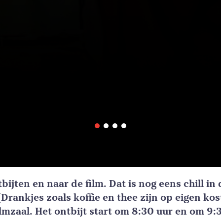
bijten en naar de film. Dat is nog eens chill in
(Drankjes zoals koffie en thee zijn op eigen ko
ilmzaal. Het ontbijt start om 8:30 uur en om 9: