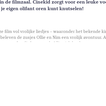
in de filmzaal. Cinekid zorgt voor een leuke vo
 je eigen olifant oren kunt knutselen!
ze film vol vrolijke liedjes – waaronder het bekende kin
 beleven de zusjes Ollie en Nim een vrolijk avontuur. 
aar een familiefeest, voelt Ollie zich heel verantwoor
 Ze moeten op tijd komen voor hun optreden voor oma,
 Als een verloren olifantje in het bos leert Ollie dat ze 
kan ze ook Nims staart vasthouden.
CAST
LAND
EVA VAN DER GUCHT,
NEDERLAND
WALDEMAR TORENSTRA,
MURTH MOSSEL, SIEN