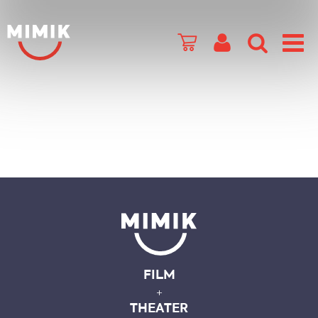
FILM
+
THEATER