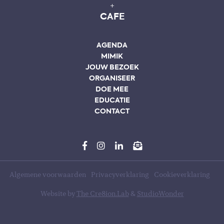
+
CAFE
AGENDA
MIMIK
JOUW BEZOEK
ORGANISEER
DOE MEE
EDUCATIE
CONTACT
Algemene voorwaarden
Privacyverklaring
Cookieverklaring
Website by
The Cre8ion.Lab
&
StudioWonder