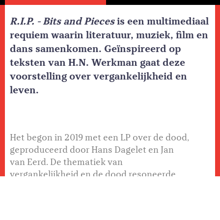
R.I.P. - Bits and Pieces
is een multimediaal
requiem waarin literatuur, muziek, film en
dans samenkomen. Geïnspireerd op
teksten van H.N. Werkman gaat deze
voorstelling over vergankelijkheid en
leven.
Het begon in 2019 met een LP over de dood,
geproduceerd door Hans Dagelet en Jan
van Eerd. De thematiek van
vergankelijkheid en de dood resoneerde
sterk met mijn eigen besef van
sterfelijkheid, aldus Hans Dagelet (geboren
in Deventer, één dag voor de bevrijding).