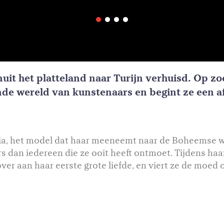
nuit het platteland naar Turijn verhuisd. Op z
nde wereld van kunstenaars en begint ze een af
a, het model dat haar meeneemt naar de Boheemse wijk
s dan iedereen die ze ooit heeft ontmoet. Tijdens haa
over aan haar eerste grote liefde, en viert ze de moed o