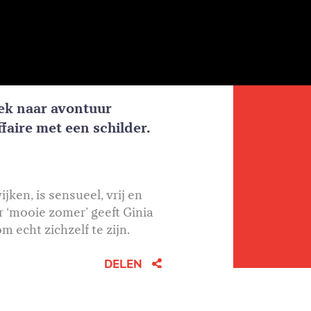
oek naar avontuur
faire met een schilder.
en, is sensueel, vrij en
r ‘mooie zomer’ geeft Ginia
m echt zichzelf te zijn.
DELEN