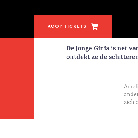
KOOP TICKETS
De jonge Ginia is net va
ontdekt ze de schittere
Ameli
ander
zich 