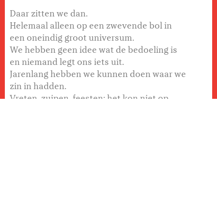
Daar zitten we dan.
Helemaal alleen op een zwevende bol in
een oneindig groot universum.
We hebben geen idee wat de bedoeling is
en niemand legt ons iets uit.
Jarenlang hebben we kunnen doen waar we
zin in hadden.
Vreten, zuipen, feesten; het kon niet op.
Maar nu de wereld zich stilaan naar de
afgrond lijkt de bewegen, zullen we
collectief volwassen moeten worden. We
moeten ons gaan beheersen. Beteugelen.
En laat dat nou precies hetgeen zijn waar
Martijn Crins zijn hele leven al mee
worstelt.
In zijn tweede programma
Hè Fijn
gaat hij