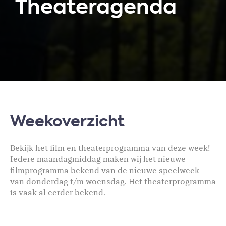
Theateragenda
Weekoverzicht
Bekijk het film en theaterprogramma van deze week!
Iedere maandagmiddag maken wij het nieuwe
filmprogramma bekend van de nieuwe speelweek
van donderdag t/m woensdag. Het theaterprogramma
is vaak al eerder bekend.