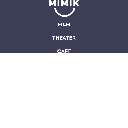
FILM
+
THEATER
+
CAFE
AGENDA
MIMIK
JOUW BEZOEK
ORGANISEER
DOE MEE
EDUCATIE
CONTACT