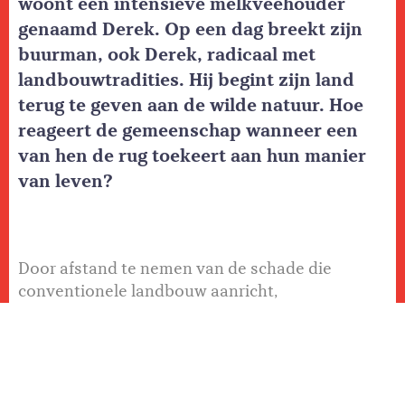
woont een intensieve melkveehouder
genaamd Derek. Op een dag breekt zijn
buurman, ook Derek, radicaal met
landbouwtradities. Hij begint zijn land
terug te geven aan de wilde natuur. Hoe
reageert de gemeenschap wanneer een
van hen de rug toekeert aan hun manier
van leven?
Door afstand te nemen van de schade die
conventionele landbouw aanricht,
ontketent Derek Gow een wervelwind van
verandering. Wilde zwijnen woelen de
akkers om en er worden meer dan honderd
poelen gegraven. Gow verandert schuren
en stallen in fokverblijven voor een groot