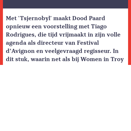
Met 'Tsjernobyl' maakt Dood Paard
opnieuw een voorstelling met Tiago
Rodrigues, die tijd vrijmaakt in zijn volle
agenda als directeur van Festival
d’Avignon en veelgevraagd regisseur. In
dit stuk, waarin net als bij Women in Troy
as told by our mothers, is naast het
politieke nadrukkelijk ook ruimte voor
het persoonlijk perspectief.
Op 26 april 1986, in de nadagen van de
Sovjet-Unie, vond de kernramp van
Tsjernobyl plaats. De natuurkundige