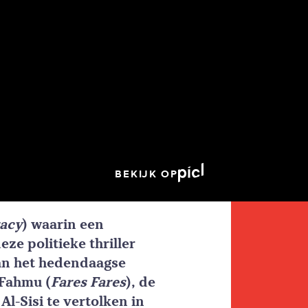
BEKIJK OP
racy
) waarin een
eze politieke thriller
van het hedendaagse
 Fahmu (
Fares Fares
), de
l-Sisi te vertolken in