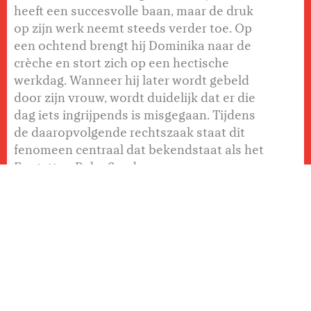
heeft een succesvolle baan, maar de druk
op zijn werk neemt steeds verder toe. Op
een ochtend brengt hij Dominika naar de
crèche en stort zich op een hectische
werkdag. Wanneer hij later wordt gebeld
door zijn vrouw, wordt duidelijk dat er die
dag iets ingrijpends is misgegaan. Tijdens
de daaropvolgende rechtszaak staat dit
fenomeen centraal dat bekendstaat als het
Forgotten Baby Syndrome, een vorm van
tijdelijk geheugenverlies die onder extreme
stress kan optreden. Terwijl Michal
probeert te begrijpen wat er is gebeurd,
komen ook zijn relatie en zijn toekomst
onder druk te staan.
DELEN