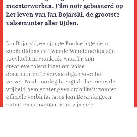
meesterwerken. Film noir gebaseerd op
het leven van Jan Bojarski, de grootste
valsemunter aller tijden.
Jan Bojarski, een jonge Poolse ingenieur,
zoekt tijdens de Tweede Wereldoorlog zijn
toevlucht in Frankrijk, waar hij zijn
creatieve talent inzet om valse
documenten te vervaardigen voor het
verzet. Na de oorlog brengt de hernieuwde
vrijheid hem echter geen stabiliteit: zonder
officiële verblijfsstatus kan Bojarski geen
patenten aanvragen voor zijn vele
uitvindingen, en moet hij leven van slecht
betaald werk. Tot een gangster zijn talent
herkent, en hem voorstelt bankbiljetten te
vervalsen. Zo begint Bojarski, zonder