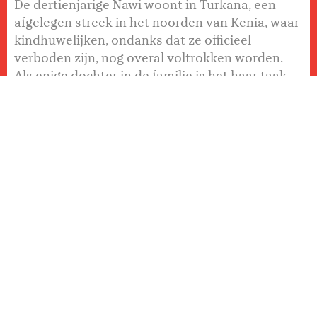
De dertienjarige Nawi woont in Turkana, een
afgelegen streek in het noorden van Kenia, waar
kindhuwelijken, ondanks dat ze officieel
verboden zijn, nog overal voltrokken worden.
Als enige dochter in de familie is het haar taak
om hen te redden en zichzelf op te offeren,
zodat de prijs die voor de bruidsschat wordt
betaald, hen kan helpen. Zoals ze in haar
dagboek schrijft en het publiek via voice-over
hoort, is de prijs "60 schapen, acht kamelen, 100
geiten. Niet meer, niet minder." Als Nawi ontdekt
dat haar vader haar voor een kudde geiten heeft
verkocht, besluit ze op de avond voor haar
bruiloft er vandoor te gaan. Wat volgt is een
aangrijpende en dappere strijd tegen een
diepgewortelde traditie, maar ook een strijd
voor zelfbeschikking en recht op onderwijs.
Daarmee probeert Nawi niet alleen haar eigen