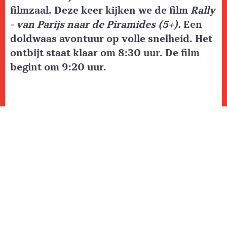
filmzaal. Deze keer kijken we de film
Rally
- van Parijs naar de Piramides (5+).
Een
doldwaas avontuur op volle snelheid. Het
ontbijt staat klaar om 8:30 uur. De film
begint om 9:20 uur.
Dit actievolle avontuur voor het hele gezin volgt
een briljante maar excentrieke uitvinder en zijn
twee onwaarschijnlijke vrienden - Solan de
gedurfde ekster en Ludwig de timide egel. Door
alle mislukte uitvindingen worden zij bijna uit
hun dorp verbannen. Daarom proberen zij
zichzelf te bewijzen door mee te doen aan de
legendarische rally van Parijs naar de piramides.
Gewapend met hun buitengewone raceauto Il