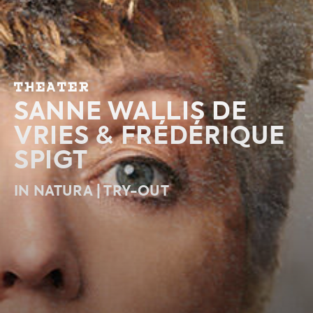
THEATER
SANNE WALLIS DE
VRIES & FRÉDÉRIQUE
SPIGT
IN NATURA | TRY-OUT