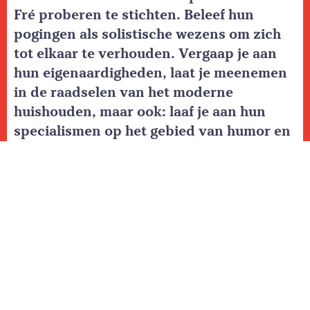
Fré proberen te stichten. Beleef hun
pogingen als solistische wezens om zich
tot elkaar te verhouden. Vergaap je aan
hun eigenaardigheden, laat je meenemen
in de raadselen van het moderne
huishouden, maar ook: laaf je aan hun
specialismen op het gebied van humor en
muziek.
De twee lijken tot elkaar veroordeeld,
gevangen in een huiskamer met uitzicht op
straat. Zoekend naar een vorm van
samenleven, stuiten ze op elkaars leven tot
nu toe, soms in juichende harmonie, maar
vaker in botsende verschillen en onmacht.