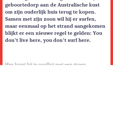
geboortedorp aan de Australische kust
om zijn ouderlijk huis terug te kopen.
Samen met zijn zoon wil hij er surfen,
maar eenmaal op het strand aangekomen
blijkt er een nieuwe regel te gelden: You
don’t live here, you don’t surf here.
Hier komt hij in conflict met een groep
agressieve, lokale surfers. Wat begint als
een onschuldige situatie, loopt volledig uit
de hand. In het bijzijn van zijn zoon wordt
hij vernederd en geïntimideerd waarna de
situatie steeds gewelddadiger wordt. De
lokale surfscene blijkt onder leiding van de
meedogenloze Scally (Julian McMahon) te