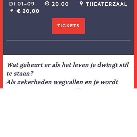
DI 01-09
20:00
THEATERZAAL
€ 20,00
TICKETS
Wat gebeurt er als het leven je dwingt stil
te staan?
Als zekerheden wegvallen en je wordt
teruggeworpen op jezelf?
Voor Wilma Licht werden deze vragen
werkelijkheid na een onverwachte
openhartoperatie. Van het ene op het
andere moment veranderde haar leven