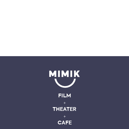
FILM
+
THEATER
+
CAFE