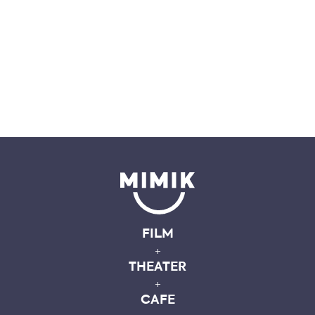
FILM
+
THEATER
+
CAFE