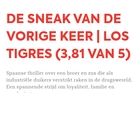
DE SNEAK VAN DE
VORIGE KEER | LOS
TIGRES (3,81 VAN 5)
Spaanse thriller over een broer en zus die als
industriële duikers verstrikt raken in de drugswereld.
Een spannende strijd om loyaliteit, familie en
overleving.
Los Tigres is
vanaf
donderdag 13 augustus
te zien in
MIMIK.
LEES MEER