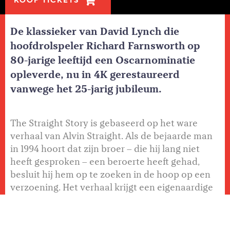
KOOP TICKETS
De klassieker van David Lynch die
hoofdrolspeler Richard Farnsworth op
80-jarige leeftijd een Oscarnominatie
opleverde, nu in 4K gerestaureerd
vanwege het 25-jarig jubileum.
The Straight Story is gebaseerd op het ware
verhaal van Alvin Straight. Als de bejaarde man
in 1994 hoort dat zijn broer – die hij lang niet
heeft gesproken – een beroerte heeft gehad,
besluit hij hem op te zoeken in de hoop op een
verzoening. Het verhaal krijgt een eigenaardige
wending als de nukkige Alvin - die te slechtziend
is om auto te rijden - besluit om de ruim 500
kilometer van Iowa naar Wisconsin af te leggen