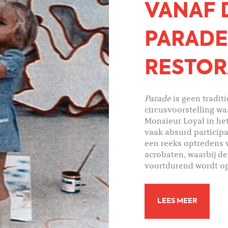
VANAF D
PARADE
RESTOR
Parade
is geen tradit
circusvoorstelling waa
Monsieur Loyal in he
vaak absurd participat
een reeks optredens 
acrobaten, waarbij de
voortdurend wordt o
LEES MEER