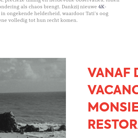
or, precieze timing en liefdevolle observaties, tonen
ondering als chaos brengt. Dankzij nieuwe
4K-
u in ongekende helderheid, waardoor Tati’s oog
cène volledig tot hun recht komen.
VANAF D
VACANC
MONSIE
RESTOR