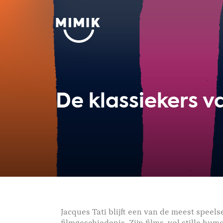
De klassiekers v
Jacques Tati blijft een van de meest spee