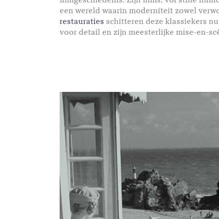
filmgeschiedenis. Zijn films, vol stille hum
een wereld waarin moderniteit zowel verw
restauraties
schitteren deze klassiekers n
voor detail en zijn meesterlijke mise-en-s