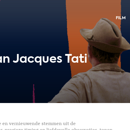
FILM
an Jacques Tati
lse en vernieuwende stemmen uit de