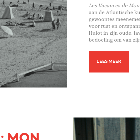
Les Vacances de Mon
aan de Atlantische k
gewoontes meenemen 
voor rust en ontspann
Hulot in zijn oude, l
bedoeling om van zijn
LEES MEER
8: MON