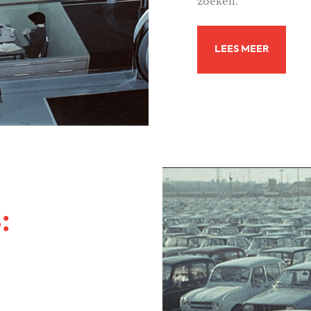
zoeken.
LEES MEER
: