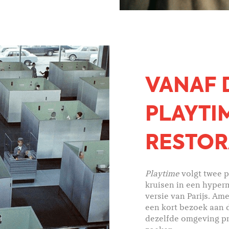
VANAF D
PLAYTI
RESTOR
Playtime
volgt twee pa
kruisen in een hyper
versie van Parijs. Am
een kort bezoek aan d
dezelfde omgeving pr