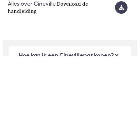
Download de
Alles over Cineville
handleiding
Hoe kan ik een Cinevillepas kopen?
Hoe kan ik online een kaartje kopen
met Cineville?
Kan ik voor andere
Cinevillepashouders reserveren?
Wanneer kan ik kaarten kopen met
Cineville?